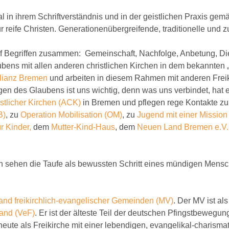
n ihrem Schriftverständnis und in der geistlichen Praxis gemä
 reife Christen. Generationenübergreifende, traditionelle und 
nf Begriffen zusammen: Gemeinschaft, Nachfolge, Anbetung, Die
ens mit allen anderen christlichen Kirchen in dem bekannten 
lianz Bremen
und arbeiten in diesem Rahmen mit anderen Freik
n des Glaubens ist uns wichtig, denn was uns verbindet, hat ei
istlicher Kirchen (ACK)
in Bremen und pflegen rege Kontakte zu
B)
, zu
Operation Mobilisation (OM)
, zu
Jugend mit einer Missio
 Kinder,
dem
Mutter-Kind-Haus
, dem
Neuen Land Bremen e.V.
n sehen die Taufe als bewussten Schritt eines mündigen Mensc
nd freikirchlich-evangelischer Gemeinden (MV)
. Der MV ist al
land (VeF)
. Er ist der älteste Teil der deutschen Pfingstbewegun
h heute als Freikirche mit einer lebendigen, evangelikal-charis