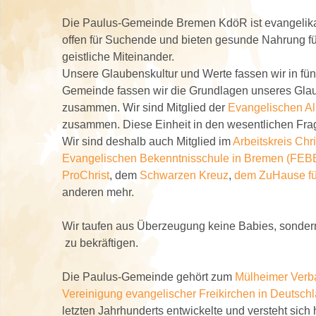
Die Paulus-Gemeinde Bremen KdöR ist evangelikal i
offen für Suchende und bieten gesunde Nahrung für
geistliche Miteinander.
Unsere Glaubenskultur und Werte fassen wir in fü
Gemeinde fassen wir die Grundlagen unseres Glaub
zusammen. Wir sind Mitglied der
Evangelischen Al
zusammen. Diese Einheit in den wesentlichen Frage
Wir sind deshalb auch Mitglied im
Arbeitskreis Chr
Evangelischen Bekenntnisschule in Bremen (FEB
ProChrist
, dem
Schwarzen Kreuz
,
dem ZuHause für
anderen mehr.
Wir taufen aus Überzeugung keine Babies, sonder
zu bekräftigen.
Die Paulus-Gemeinde gehört zum
Mülheimer Verba
Vereinigung evangelischer Freikirchen in Deutsch
letzten Jahrhunderts entwickelte und versteht sic