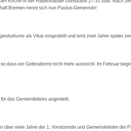
neuen Kirche in der Habenhauser Dorfstraße 27-31 statt. Nach zw
chaft Bremen nennt sich nun Paulus-Gemeinde!
estudiums als Vikar eingestellt und wird zwei Jahre später zw
o dass ein Gottesdienst nicht mehr ausreicht. Im Februar beg
t für das Gemeindebüro angestellt.
r über viele Jahre der 1. Vorsitzende und Gemeindeleiter der 