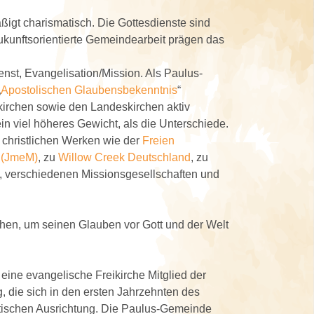
ßigt charismatisch. Die Gottesdienste sind
zukunftsorientierte Gemeindearbeit prägen das
nst, Evangelisation/Mission. Als Paulus-
„
Apostolischen Glaubensbekenntnis
“
irchen sowie den Landeskirchen aktiv
n viel höheres Gewicht, als die Unterschiede.
 christlichen Werken wie der
Freien
n (JmeM)
, zu
Willow Creek Deutschland
, zu
, verschiedenen Missionsgesellschaften und
hen, um seinen Glauben vor Gott und der Welt
s eine evangelische Freikirche Mitglied der
g, die sich in den ersten Jahrzehnten des
matischen Ausrichtung. Die Paulus-Gemeinde